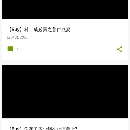
【Buy】科士威必買之薏仁燕麥
12月 31, 2010
0
【Buy】你花了多少錢在止痛藥上?