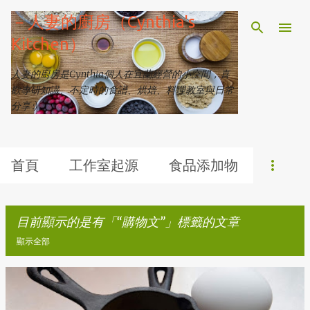
跳到主要內容
－人妻的廚房（Cynthia's
Kitchen）
人妻的廚房是Cynthia個人在宜蘭經營的小空間，喜
歡專研知識、不定時的食譜、烘焙、料理教室與日常
分享 :)
首頁
工作室起源
食品添加物
目前顯示的是有「
購物文
」標籤的文章
顯示全部
發