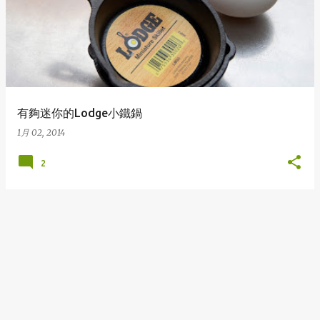
表
文
章
有夠迷你的Lodge小鐵鍋
1月 02, 2014
2