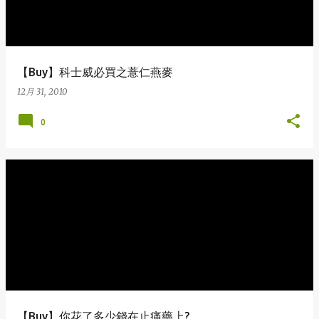
【Buy】科士威必買之薏仁燕麥
12月 31, 2010
0
【Buy】你花了多少錢在止痛藥上?