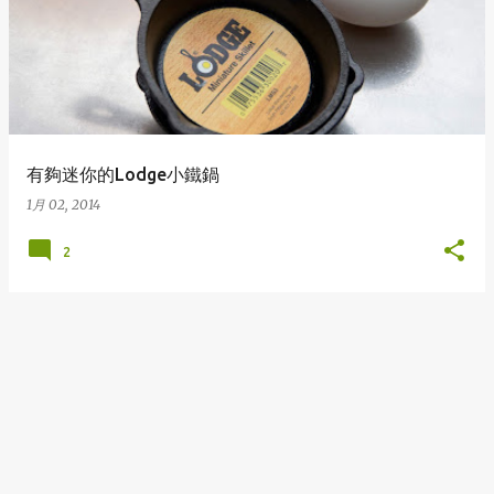
表
文
章
有夠迷你的Lodge小鐵鍋
1月 02, 2014
2