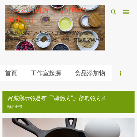
跳到主要內容
－人妻的廚房（Cynthia's
Kitchen）
人妻的廚房是Cynthia個人在宜蘭經營的小空間，喜
歡專研知識、不定時的食譜、烘焙、料理教室與日常
分享 :)
首頁
工作室起源
食品添加物
目前顯示的是有「
購物文
」標籤的文章
顯示全部
發