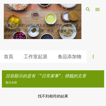
跳到主要內容
－人妻的廚房（Cynthia's
Kitchen）
人妻的廚房是Cynthia個人在宜蘭經營的小空間，喜
歡專研知識、不定時的食譜、烘焙、料理教室與日常
分享 :)
首頁
工作室起源
食品添加物
目前顯示的是有「
日常家事
」標籤的文章
顯示全部
找不到相符的結果
發