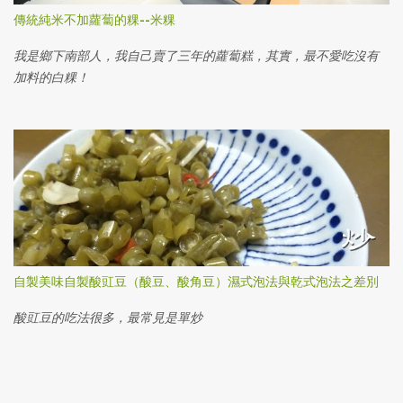
傳統純米不加蘿蔔的粿--米粿
我是鄉下南部人，我自己賣了三年的蘿蔔糕，其實，最不愛吃沒有
加料的白粿！
自製美味自製酸豇豆（酸豆、酸角豆）濕式泡法與乾式泡法之差別
酸豇豆的吃法很多，最常見是單炒