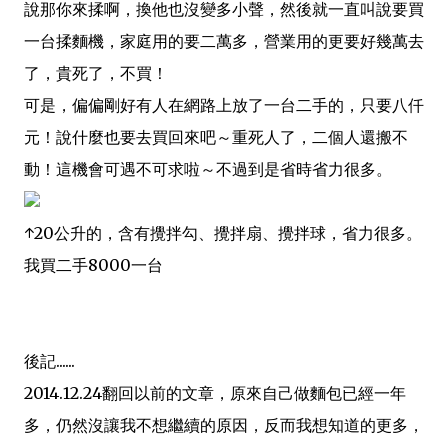
說那你來揉啊，換他也沒變多小聲，然後就一直叫說要買
一台揉麵機，家庭用的要二萬多，營業用的更要好幾萬去
了，貴死了，不買！
可是，偏偏剛好有人在網路上放了一台二手的，只要八仟
元！說什麼也要去買回來吧～重死人了，二個人還搬不
動！這機會可遇不可求啦～不過到是省時省力很多。
↑20公升的，含有攪拌勾、攪拌扇、攪拌球，省力很多。
我買二手8000一台
後記......
2014.12.24翻回以前的文章，原來自己做麵包已經一年
多，仍然沒讓我不想繼續的原因，反而我想知道的更多，