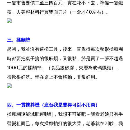
一隻市售要價二至三四百元，實在花不下去，準備一隻鐵
筷，去美容材料行買雙面刀片（一盒才40左右）。
三、揉麵墊
起初，我並沒有這樣工具，後來一直覺得每次整形揉麵團
時都要把桌子搞的很麻煩，又很黏，於是買了一張不超過
1000元的揉麵墊。（食品級矽膠，夾層為玻璃纖維），
很軟很好洗。墊在桌上不會移動，非常好用。
四、一貫攪拌機（這台我是覺得可以不用買）
揉麵糰說能減肥運動到，我想不可能吧～我看老娘只有手
臂變粗而已，每次揉麵拍打的很大聲，老爺就在叫吵，我