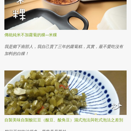
傳統純米不加蘿蔔的粿--米粿
我是鄉下南部人，我自己賣了三年的蘿蔔糕，其實，最不愛吃沒有
加料的白粿！
自製美味自製酸豇豆（酸豆、酸角豆）濕式泡法與乾式泡法之差別