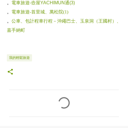
。
電車旅遊-壺屋YACHIMUN通(3)
。
電車旅遊-首里城、萬松院(1)
。
公車、包計程車行程－沖繩巴士、玉泉洞（王國村）、
嘉手納町
我的輕鬆旅遊
留
言