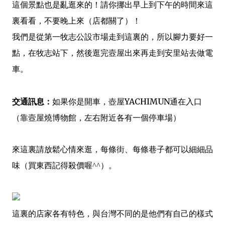
這個景點也是亂逛來的！請你挪出早上到下午的時間來這
裏看看，不要晚上來（店都關了）！
我們是從第一牧志公設市場走到這裏的，所以腳力要好一
點，在牧志站下，然後逛完壼屋出來再走到安里站去做電
車。
交通訊息：
如果你是開車，壺屋YACHIMUN通在入口
（靠壼屋燒博物館，左右附近各有一個停車場）
來這裏請放鬆心情來逛，每條街、每條巷子都可以細細品
味（買東西記得殺價喔^^）。
這裏的店家各有特色，與台灣不同的是他們有自己的樣式