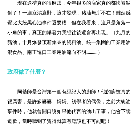
現在送禮真的很麻煩，今年很多的店家真的都快被餿
倒了！一遍哀鴻遍野，這才發現，豬油無所不在！雖然感
覺比大統黑心油事件還要糟，但在我看來，這只是角落一
小角的事，真正的爆發力我想往後還會再出現。（九月的
豬油，十月爆發頂新集團的飼料油、統一集團的工業用油
混食品、南王進口工業用油流向不明............）
政府做了什麼？
阿基師是台灣第一個有經紀人的廚師！他的廚技真的
很厲害，是許多婆婆、媽媽、初學者的偶像，之前大統油
事件時，他就曾開口說如果他代言的油出了事，他會下跪
道歉，當時聽到了覺得就算有應該也不可能吧！