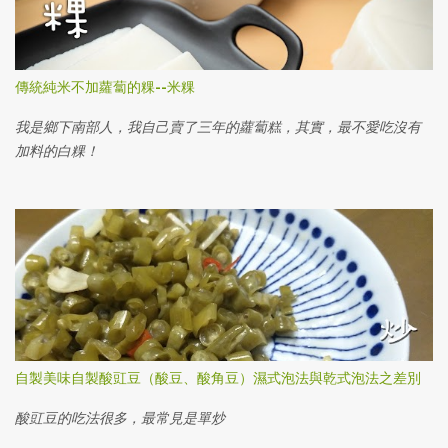
傳統純米不加蘿蔔的粿--米粿
我是鄉下南部人，我自己賣了三年的蘿蔔糕，其實，最不愛吃沒有
加料的白粿！
自製美味自製酸豇豆（酸豆、酸角豆）濕式泡法與乾式泡法之差別
酸豇豆的吃法很多，最常見是單炒