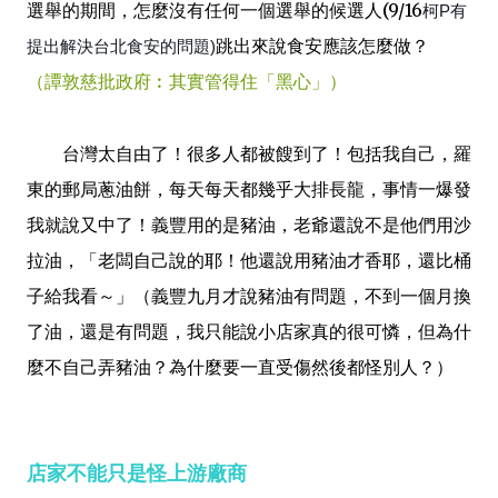
選舉的期間，怎麼沒有任何一個選舉的候選人(9/16
柯P有
跳出來說食安應該怎麼做？
提出解決台北食安的問題)
（
譚敦慈批政府︰其實管得住「黑心」）
台灣太自由了！很多人都被餿到了！包括我自己，羅
東的郵局蔥油餅，每天每天都幾乎大排長龍，事情一爆發
我就說又中了！義豐用的是豬油，老爺還說不是他們用沙
拉油，「老闆自己說的耶！他還說用豬油才香耶，還比桶
子給我看～」（義豐九月才說豬油有問題，不到一個月換
了油，還是有問題，我只能說小店家真的很可憐，但為什
麼不自己弄豬油？為什麼要一直受傷然後都怪別人？）
店家不能只是怪上游廠商