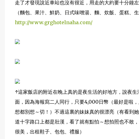
走了才發現說近車站也沒有很近，用走的大約要十分鐘左
（麵包、果汁、鮮奶、日式味噌湯、麵、炊飯、蛋糕、生菜沙
http://www.grghotelnaha.com/
↑這家飯店的附近在晚上真的是夜生活的好地方，說夜生
面，因為海報寫二人同行，只要4,000日幣（最好是啦，
想都別想～切！）不過這裏的妹妹真的很漂亮（有看到她
道十字路口上都是壯漢，看了就有點怕～想拍照也不敢，
很美，出租鞋子、包包、禮服）