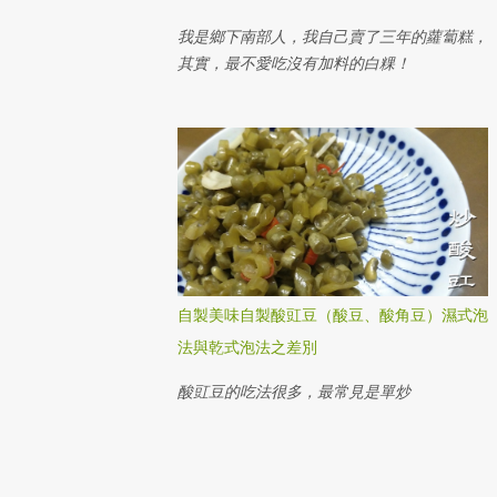
我是鄉下南部人，我自己賣了三年的蘿蔔糕，
其實，最不愛吃沒有加料的白粿！
自製美味自製酸豇豆（酸豆、酸角豆）濕式泡
法與乾式泡法之差別
酸豇豆的吃法很多，最常見是單炒