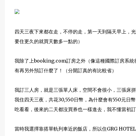
四天三夜下來都在走，不停的走，第一天到隔天早上，光
要住更久的就買天數多一點的）
我除了上booking.com訂房之外（像這種國際訂房
有再另外預訂什麼了！（分開訂真的有比較省）
我訂三人房，就是三張單人床，空間不會很小，三張床拼
我住四天三夜，共花30,550日幣，為什麼會有550元
吃看看，後來的二天都沒買券也一樣進去，我不懂當初訂房
當時我選擇靠搭單軌列車近的飯店，所以住GRG HOTEL