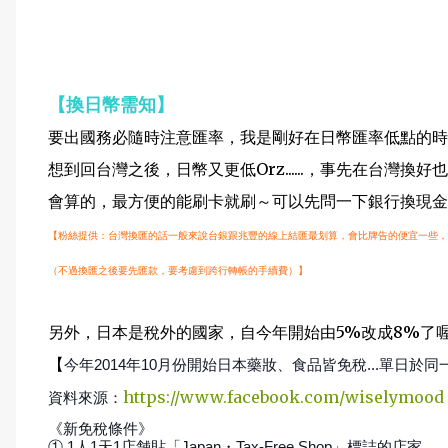
【換日幣需知】
要出國務必隨時注意匯率，我是剛好在日幣匯率低點的時候
想到回台灣之後，日幣又更低Orz......，事先在台灣
會算的，最方便的能刷卡就刷～可以先問一下銀行換現金
台灣換匯的話一般來說
台銀跟兆豐的線上結匯最划算，
會比牌告的便宜一些，
【粉絲提供：
（不過換匯之後要先匯款，要考慮到跨行轉帳的手續費）】
另外，日本是稅外的國家，自今年開始由5%改成8%了
【
今年2014年10月份開始日本藥妝、食品皆免稅...單日於同
https://www.facebook.com/wiselymood
資料來源：
《新免稅條件》
① 1人1天1店舗貼「Japan・Tax-Free Shop」標誌的店家