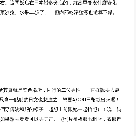
右。這間飯店在日本蠻多分店的，雖然早餐沒什麼變化
拉、水果......沒了），但內部乾淨整潔也還算不錯。
活其實就是聲色場所，同行的二位男性，一直在說要去裏
只會一點點的日文也想進去，想要4,000日幣就出來喔！
們穿傳統和服的樣子，超想上前跟她一起拍照）！晚上街
如果想去看看可以去走走。（照片是禮服出租店，衣服都