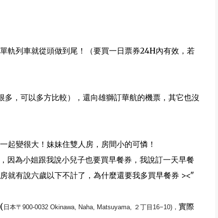
單軌列車就從頭做到尾！（要買一日票券24H內有效，若
系統很多，可以多方比較），還向雄獅訂華航的機票，其它也沒
一起變很大！妹妹住雙人房，房間小的可憐！
日幣，因為小姐跟我說小兒子也要買早餐券，我說訂一天早餐
就有說六歲以下不計了，為什麼還要我多買早餐券 ><"
(
實際
日本〒900-0032 Okinawa, Naha, Matsuyama, ２丁目16−10)，