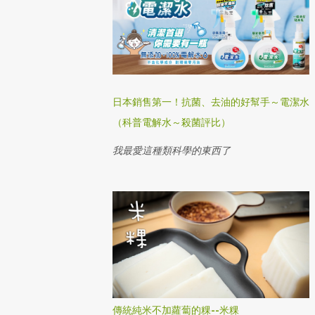
日本銷售第一！抗菌、去油的好幫手～電潔水
（科普電解水～殺菌評比）
我最愛這種類科學的東西了
傳統純米不加蘿蔔的粿--米粿