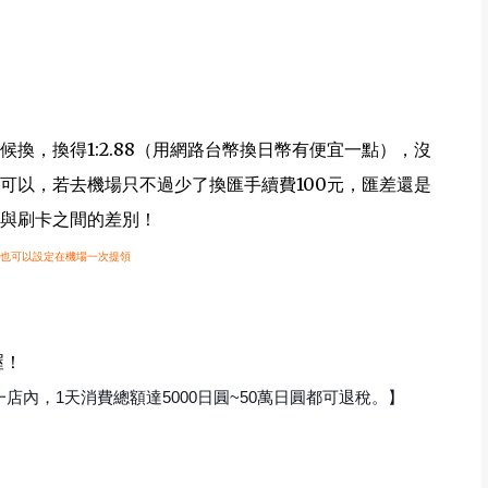
換，換得1:2.88（用網路台幣換日幣有便宜一點），沒
換好也可以，若去機場只不過少了換匯手續費100元，匯差還是
與刷卡之間的差別！
也可以設定在機場一次提領
喔！
一店內，1天消費總額達5000日圓~50萬日圓都可退稅。】