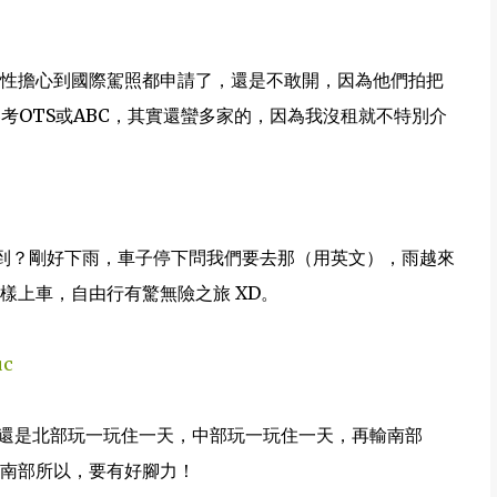
性擔心到國際駕照都申請了，還是不敢開，因為他們拍把
.（你可以參考OTS或ABC，其實還蠻多家的，因為我沒租就不特別介
到？剛好下雨，車子停下問我們要去那（用英文），雨越來
樣上車，自由行有驚無險之旅 XD。
uc
玩還是北部玩一玩住一天，中部玩一玩住一天，再輸南部
南部所以，要有好腳力！