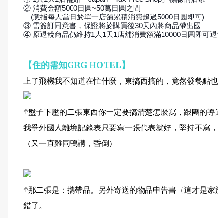
② 消費金額5000日圓~50萬日圓之間
(意指每人當日於單一店舖累積消費超過5000日圓即可)
③ 需簽訂同意書，保證將於購買後30天內將商品帶出國
④ 原退稅商品仍維持1人1天1店舖消費額滿10000日圓即可
【住的需知GRG HOTEL】
上了飛機我不知道在忙什麼，東搞西搞的，竟然發餐點也
↑盤子下壓的二張東西你一定要搞清楚怎麼寫，跟團的導
我爭外國人離境記錄表只要寫一張代表就好，堅持不寫，
（又一直雞同鴨講，昏倒）
↑那二張是：攜帶品。另外寄送的物品申告書（這才是家
錯了。