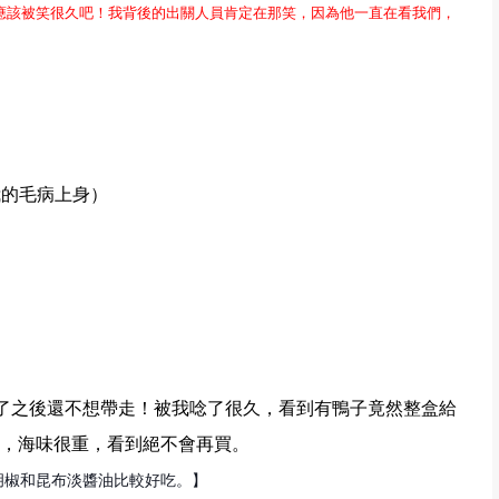
應該被笑很久吧！我背後的出關人員肯定在那笑，因為他一直在看我們，
我的毛病上身）
走了之後還不想帶走！被我唸了很久，看到有鴨子竟然整盒給
，海味很重，看到絕不會再買。
胡椒和昆布淡醬油比較好吃。】