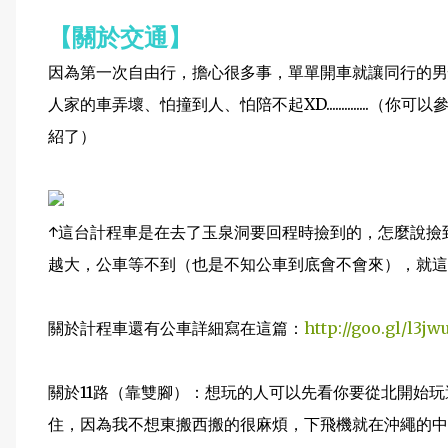
【關於交通】
因為第一次自由行，擔心很多事，單單開車就讓同行的男
人家的車弄壞、怕撞到人、怕陪不起XD.............
紹了）
↑這台計程車是在去了玉泉洞要回程時撿到的，怎麼說撿
越大，公車等不到（也是不知公車到底會不會來），就這
關於計程車還有公車詳細寫在這篇：
http://goo.gl/l3jw
關於11路（靠雙腳）：想玩的人可以先看你要從北開始
住，因為我不想東搬西搬的很麻煩，下飛機就在沖繩的中