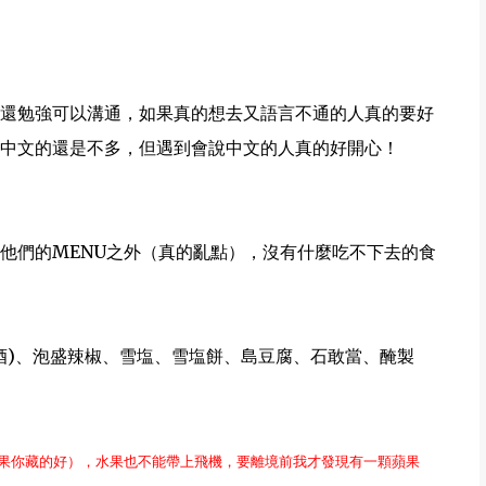
還勉強可以溝通，如果真的想去又語言不通的人真的要好
中文的還是不多，但遇到會說中文的人真的好開心！
他們的MENU之外（真的亂點），沒有什麼吃不下去的食
酒)、泡盛辣椒、雪塩、雪塩餅、島豆腐、石敢當、醃製
果你藏的好），水果也不能帶上飛機，要離境前我才發現有一顆蘋果