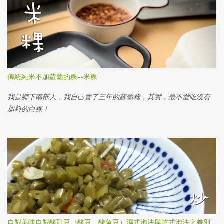
傳統純米不加蘿蔔的粿--米粿
我是鄉下南部人，我自己賣了三年的蘿蔔糕，其實，最不愛吃沒有
加料的白粿！
自製美味自製酸豇豆（酸豆、酸角豆）濕式泡法與乾式泡法之差別