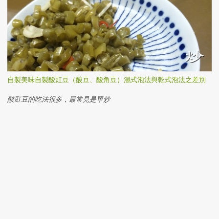
自製美味自製酸豇豆（酸豆、酸角豆）濕式泡法與乾式泡法之差別
酸豇豆的吃法很多，最常見是單炒