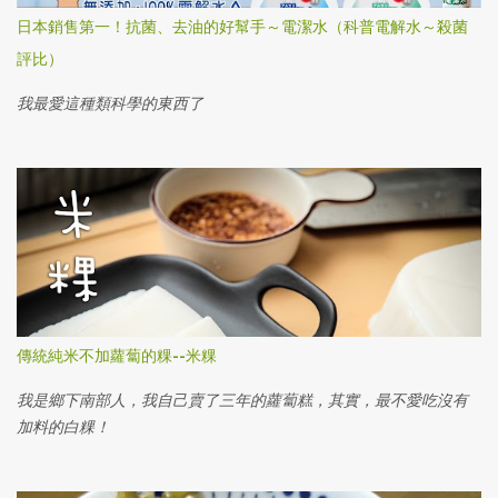
日本銷售第一！抗菌、去油的好幫手～電潔水（科普電解水～殺菌
評比）
我最愛這種類科學的東西了
傳統純米不加蘿蔔的粿--米粿
我是鄉下南部人，我自己賣了三年的蘿蔔糕，其實，最不愛吃沒有
加料的白粿！