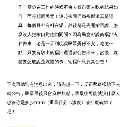
作，當你在工作的時候不會去管自家人吃的結果如
何，而是順應民意！說起來我們衛褔部還真是認
真，每個月都有料在爆，然後都是先開槍再說，怎
麼沒人把槍口對他們問問？因為民意都說衛褔部沒
在做事，老是一天到晚讓民眾覺得不安，乾脆一
點，只要有驗出衛褔部通通都公告出來，然後，媒
體要怎麼說是媒體的事，衛褔部只負責公告！
下次再聽到有消息出來，請先想一下，反正照這樣驗下去
就公告，民眾最後只會麻痹無感，最最後可能就沒什麼人
想管你是多少ppm（重量百分比濃度）或什麼碗糕了
吧！