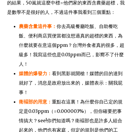
的結果，50嵐就這麼中標=他們家的東西含農藥超標，我
是數學不是很好的人，不過這件事我看到三個重點：
農藥含量這件事：
你去高級餐廳吃飯、自助餐吃
飯、便利商店買便當都沒想過真的超標的東西，為
什麼就要在意這個ppm？台灣外食者真的很多，超
級多！我寫這些也是0.01ppm而已，影嚮不了什麼
人！
媒體的爆發力：
看到黑影就開槍！媒體的目的達到
就好了，消息是政府放出來的，媒體表示：關我屁
事！
衛褔部的用意：
重點在這裏！為什麼你自己定的規
定是0.03ppm（=0.000003%），但你確要把事
情搞大？see!你們知道嗎？衛褔部也是許多人組合
起來的，他們也有家庭，但定的規則是他們的工