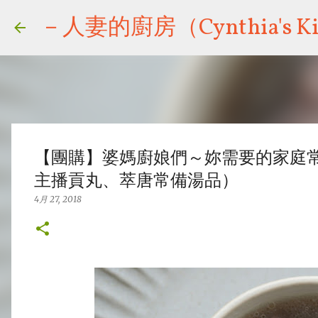
－人妻的廚房（Cynthia's Ki
【團購】婆媽廚娘們～妳需要的家庭
主播貢丸、萃唐常備湯品）
4月 27, 2018