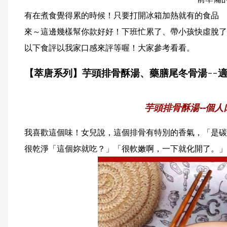
有在煮食覺得累的時候！只要打開冰箱加熱就有的食品
來～這邊幾樣幫你款好好！下班忙累了、帶小孩快虛脫了
以下食評以我家口感來評等喔！大家參考看看。
【萃唐系列】芋頭排骨酥湯、藥膳尾冬骨湯--適合3
芋頭排骨酥湯--個
我喜歡這個味！女兒說，這個排骨有特別的香氣，「是碳
很乾淨「這個妳就吃？」「很軟嫩啊，一下就化開了。」