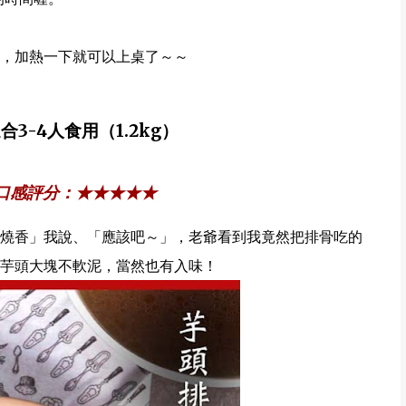
，加熱一下就可以上桌了～～
-4人食用（1.2kg）
人口感評分：★★★★★
燒香」我說、「應該吧～」，老爺看到我竟然把排骨吃的
芋頭大塊不軟泥，當然也有入味！