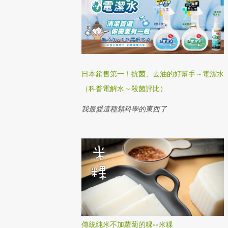
日本銷售第一！抗菌、去油的好幫手～電潔水
（科普電解水～殺菌評比）
我最愛這種類科學的東西了
傳統純米不加蘿蔔的粿--米粿