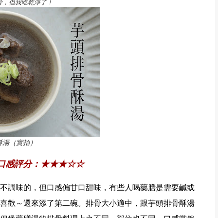
骨，但我吃乾淨了！
酥湯（實拍）
人口感評分：★★★☆☆
不調味的，但口感偏甘口甜味，有些人喝藥膳是需要鹹或
喜歡～還來添了第二碗。排骨大小適中，跟芋頭排骨酥湯