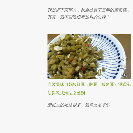
我是鄉下南部人，我自己賣了三年的蘿蔔糕，
其實，最不愛吃沒有加料的白粿！
自製美味自製酸豇豆（酸豆、酸角豆）濕式泡
法與乾式泡法之差別
酸豇豆的吃法很多，最常見是單炒