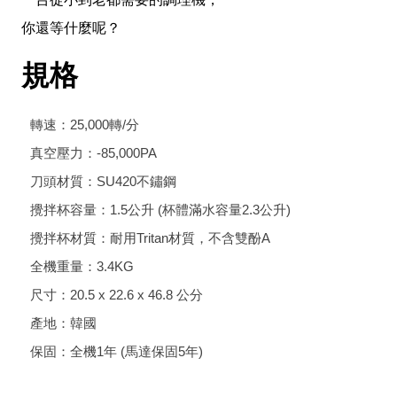
你還等什麼呢？
規格
轉速：25,000轉/分
真空壓力：-85,000PA
刀頭材質：SU420不鏽鋼
攪拌杯容量：1.5公升 (杯體滿水容量2.3公升)
攪拌杯材質：耐用Tritan材質，不含雙酚A
全機重量：3.4KG
尺寸：20.5 x 22.6 x 46.8 公分
產地：韓國
保固：全機1年 (馬達保固5年)