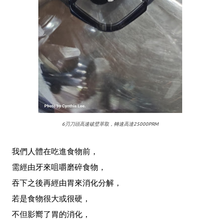
6刃刀頭高速破壁萃取，轉速高達25000PRM
我們人體在吃進食物前，
需經由牙來咀嚼磨碎食物，
吞下之後再經由胃來消化分解，
若是食物很大或很硬，
不但影嚮了胃的消化，