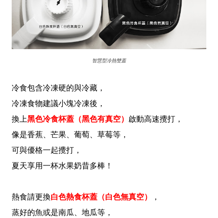
智慧型冷熱雙蓋
冷食包含冷凍硬的與冷藏，
冷凍食物建議小塊冷凍後，
換上
黑色冷食杯蓋（黑色有真空）
啟動高速攪打，
像是香蕉、芒果、葡萄、草莓等，
可與優格一起攪打，
夏天享用一杯水果奶昔多棒！
熱食請更換
白色熱食杯蓋（白色無真空）
，
蒸好的魚或是南瓜、地瓜等，