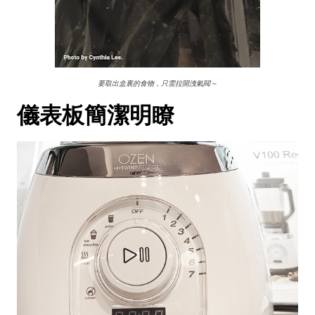
要取出盒裏的食物，只需拉開洩氣閥～
儀表板簡潔明瞭