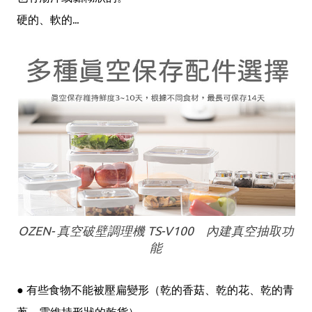
硬的、軟的...
OZEN- 真空破壁調理機 TS-V100 內建真空抽取功
能
● 有些食物不能被壓扁變形（乾的香菇、乾的花、乾的青
蔥，需維持形狀的乾貨），