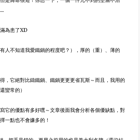
但是壽命很短！你想一下，一個一仟元不到的塗層不沾
.
滿為患了XD
有人不知道我愛鐵鍋的程度吧？），厚的（重）、薄的
得，它絕對比鑄鐵鍋、鐵鍋更更更省瓦斯～而且，我用的
還蠻常的）
寫它的優點有多好嘿～文章後面我會分析各個優缺點，對
擇一點也不會嫌多的！