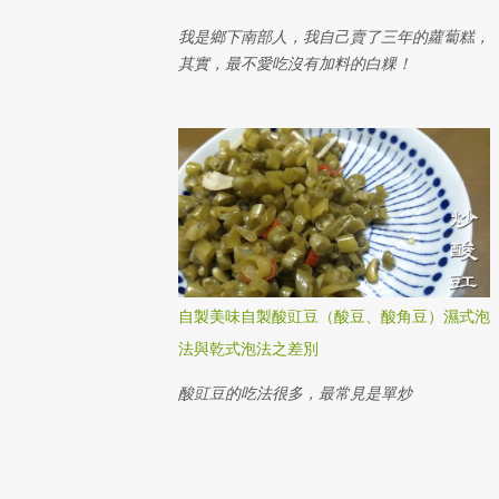
我是鄉下南部人，我自己賣了三年的蘿蔔糕，
其實，最不愛吃沒有加料的白粿！
自製美味自製酸豇豆（酸豆、酸角豆）濕式泡
法與乾式泡法之差別
酸豇豆的吃法很多，最常見是單炒