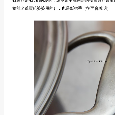
我選的是42cm的炒鍋，原本家中在用是購物台買的合
婚前老爺買給婆婆用的），也是斷把手（後面會說明），