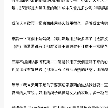
有塗層的不沾鍋是很多媽媽們的愛，輕、不沾、又好洗，
鍋，那種都是大量生產的喔！成本又會是多少呢？嘿嘿嘿...
我個人喜歡買一樣東西能用很久就用很久，是說我家快鍋
來講一下這個不鏽鋼鍋，我用鐵鍋用那麼多年了（應該沒
（輕）我通通都有！那麼又跟不鏽鋼鍋有什麼不一樣呢？
三葉不鏽鋼鍋很省瓦斯！！這是我用了幾個禮拜下來的心
期間還沒有冒煙過（那種大火又有油過熱的狀態，用鐵鍋
等等！我今天可不是為了要寫這家廠商的鐵鍋我就要一直
愛煮的人來說，好用的鍋子就像是女人的衣服，多一種選