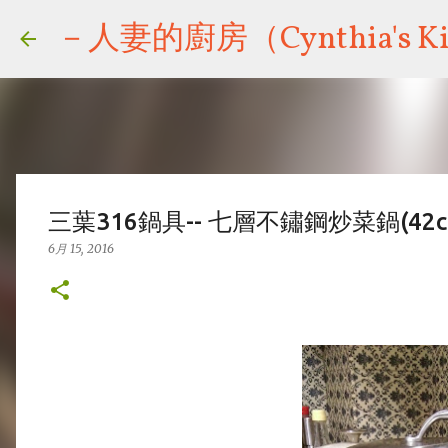
－人妻的廚房（Cynthia's Ki
三葉316鍋具-- 七層不鏽鋼炒菜鍋(4
6月 15, 2016