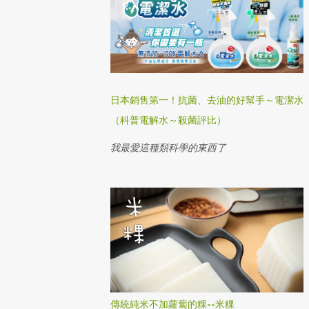
日本銷售第一！抗菌、去油的好幫手～電潔水
（科普電解水～殺菌評比）
我最愛這種類科學的東西了
傳統純米不加蘿蔔的粿--米粿