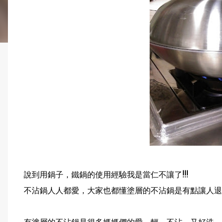
說到用鍋子，鐵鍋的使用經驗我是當仁不讓了!!!
不沾鍋人人都愛，大家也都懂塗層的不沾鍋是有點讓人退