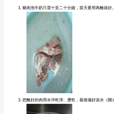
豬肉泡牛奶只需十至二十分鐘，當天要用再醃就好
把醃好的肉用水沖乾淨、瀝乾，最後備好滾水（關