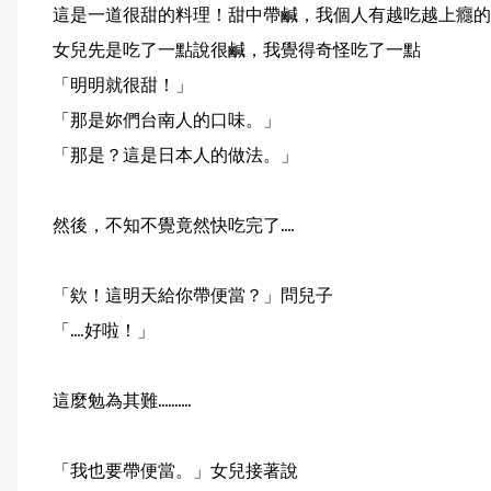
這是一道很甜的料理！甜中帶鹹，我個人有越吃越上癮的
女兒先是吃了一點說很鹹，我覺得奇怪吃了一點
「明明就很甜！」
「那是妳們台南人的口味。」
「那是？這是日本人的做法。」
然後，不知不覺竟然快吃完了....
「欸！這明天給你帶便當？」問兒子
「....好啦！」
這麼勉為其難..........
「我也要帶便當。」女兒接著說