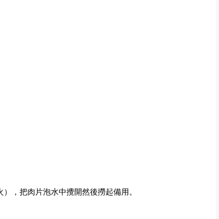
。
火），把肉片泡水中攪開然後撈起備用。