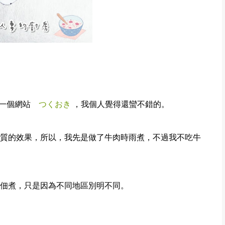
了一個網站
つくおき
，我個人覺得還蠻不錯的。
質的效果，所以，我先是做了牛肉時雨煮，不過我不吃牛
佃煮，只是因為不同地區別明不同。