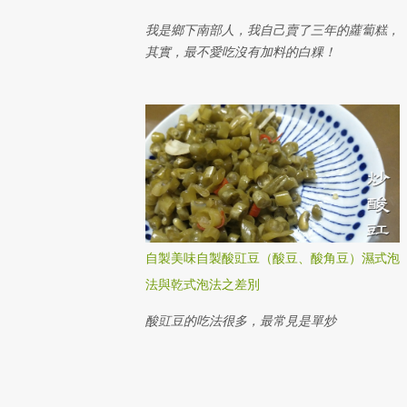
我是鄉下南部人，我自己賣了三年的蘿蔔糕，
其實，最不愛吃沒有加料的白粿！
自製美味自製酸豇豆（酸豆、酸角豆）濕式泡
法與乾式泡法之差別
酸豇豆的吃法很多，最常見是單炒