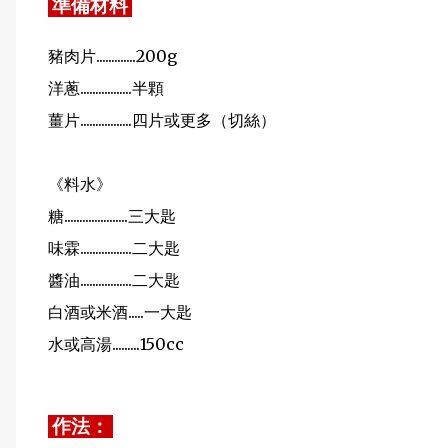
準備材料
豬肉片.............200g
洋蔥.................半顆
薑片.................四片或更多（切絲）
《料水》
糖.....................三大匙
味霖.................二大匙
醬油.................二大匙
白酒或米酒.....一大匙
水或高湯.........150cc
作法：