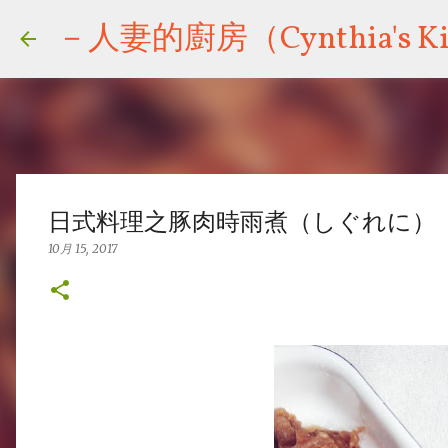
－人妻的廚房（Cynthia's Ki
日式料理之豚肉時雨煮（しぐれに）
10月 15, 2017