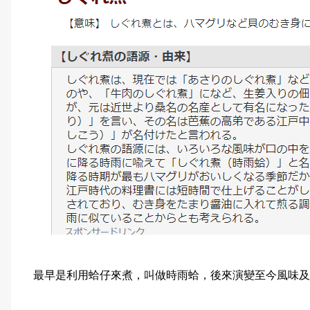
最早是利用蛤仔來煮，叫做時雨蛤，後來演變至今風味及