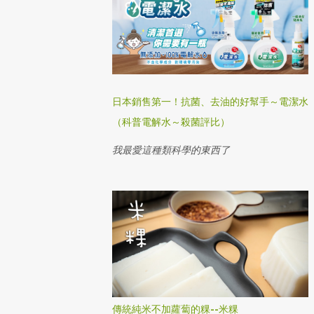
日本銷售第一！抗菌、去油的好幫手～電潔水
（科普電解水～殺菌評比）
我最愛這種類科學的東西了
傳統純米不加蘿蔔的粿--米粿