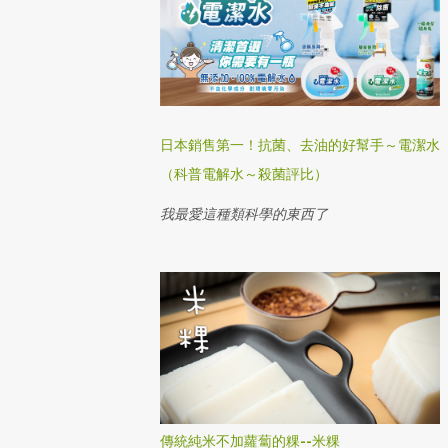
日本銷售第一！抗菌、去油的好幫手～電潔水
（科普電解水～殺菌評比）
我最愛這種類科學的東西了
傳統純米不加蘿蔔的粿--米粿