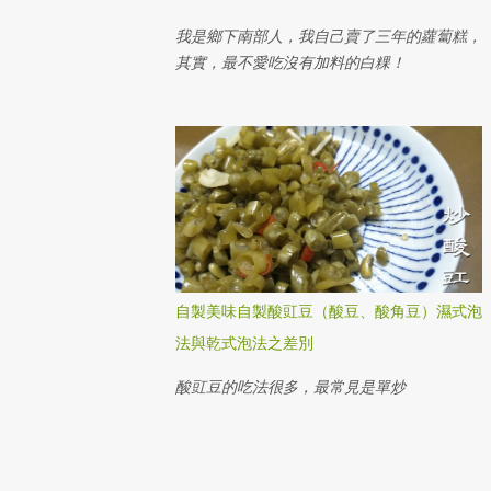
我是鄉下南部人，我自己賣了三年的蘿蔔糕，
其實，最不愛吃沒有加料的白粿！
自製美味自製酸豇豆（酸豆、酸角豆）濕式泡
法與乾式泡法之差別
酸豇豆的吃法很多，最常見是單炒