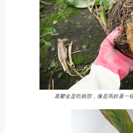
葛鬱金是吃根部，像是馬鈴薯一