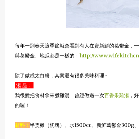
每年一到春天這季節就會看到有人在賣新鮮的葛鬱金，一
與葛鬱金、地瓜都是一樣的：
http://www.wifekitchen
除了做成太白粉，其實還有很多美味料理～
湯 品：
我很愛把食材拿來煮雞湯，曾經做過一次
百香果雞湯
，好
的喔！
材料：
半隻雞（切塊）、水1500cc、新鮮葛鬱金300