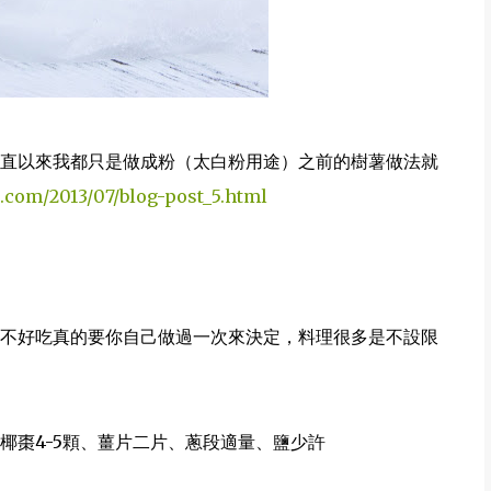
直以來我都只是做成粉（太白粉用途）之前的樹薯做法就
.com/2013/07/blog-post_5.html
不好吃真的要你自己做過一次來決定，料理很多是不設限
g、椰棗4-5顆、薑片二片、蔥段適量、鹽少許